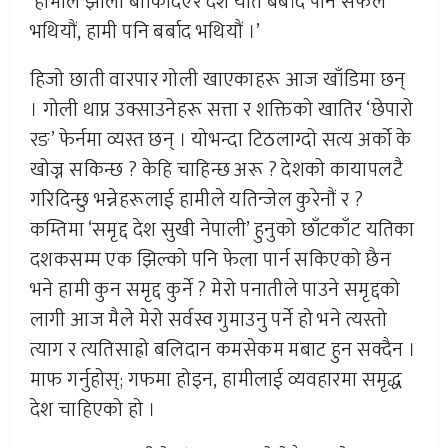
‘हामीले झोला बोकिदिएर देश यति बर्बाद पार्न सफल
भथियौं, हामी पनि बर्बाद भथियौं ।’
हिजो छाती वारपार गोली खाएकाहरू आज खाँडिमा छन्
। गोली थाप्न उक्साउनेहरू सत्ता र शक्तिको खातिर ‘छेपारो
रङ’ फेर्नमा व्यस्त छन् । योभन्दा टिठलाग्दो सत्य अर्को के
खोज्न सकिन्छ ? केहि चाहिन्छ अरू ? देशको कायापलटै
गरिदिन्छु भन्नेहरूलाई हामीले यतिन्जेल कुरेनौं र ?
कम्तिमा ‘समृद्द देश सुखी नेपाली’ हुनुको छाँटकाँट यतिका
दशकसम्म एक झिल्को पनि फेला पार्न सकिएको छैन
भने हामी कुन समृद्द कुर्ने ? मेरो पनातीले पाउने समृद्दको
लागी आज मैले मेरो सर्वस्व गुमाउनु पर्ने हो भने त्यस्ताे
त्याग र त्यतिसाह्रो बलिदान कमसेकम मबाट हुन सक्दैन ।
माफ गर्नुहोस्; गफमा होइन, हामीलाई व्यवहारमा समृद्ध
देश चाहिएको हो ।