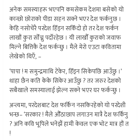
अनेक समस्याहरू भएपनि कमसेकम देशमा बसेको यो
कान्छो छोराको पीडा सहन सक्ने भएर देश फर्कनुछ ।
केहि नसोचेरै परदेश हिँड्न सकिँदो हो तर देश फर्कन
लाखौं कुरा सोँच्नु पर्दोरहेछ । यी लाखौँ कुराको जवाफ
मिल्ने बित्तिकै देश फर्कन्छु । मैले मेरो एउटा कवितामा
लेखेको थिएँ, –
‘पापा ! म समुन्द्रमाथि टेकेर, हिँड्न सिकेपछि आउँछु ।’
थाहा छैन कति केके सिकेर आउँछु ? तर जरुर देशको
सबैखाले समस्यालाई झेल्न सक्ने भएर घर फर्कन्छु ।
अन्त्यमा, परदेशबाट देश फर्किन नसकिरहेको यो परदेशी
भन्छ– ‘सरकार ! मैले‌ ‌औँठाछाप लगाउन मात्रै देश फर्किनु
? अनि कवि भूपिले भनेझैं हामी केवल एक भोट मात्र हौं त
!