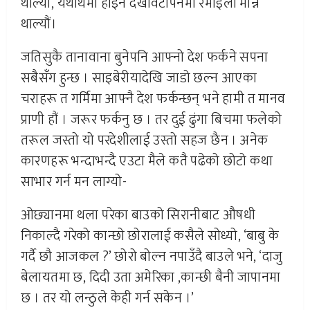
थाल्यौं, यथार्थमा होइन देखावटीपनमा रमाइलो मान्न
थाल्यौं।
जतिसुकै तानावाना बुनेपनि आफ्नो देश फर्कने सपना
सबैसँग हुन्छ । साइबेरीयादेखि जाडो छल्न आएका
चराहरू त गर्मिमा आफ्नै देश फर्कन्छन् भने हामी त मानव
प्राणी हौं । जरूर फर्कनु छ । तर दुई ढुंगा बिचमा फलेको
तरूल जस्तो यो परदेशीलाई उस्तो सहज छैन । अनेक
कारणहरू भन्दाभन्दै एउटा मैले कतै पढेको छोटो कथा
साभार गर्न मन लाग्यो-
ओछ्यानमा थला परेका बाउको सिरानीबाट औषधी
निकाल्दै गरेको कान्छो छोरालाई कसैले सोध्यो, ‘बाबु के
गर्दै छौ आजकल ?’ छोरो बोल्न नपाउँदै बाउले भने, ‘दाजु
बेलायतमा छ, दिदी उता अमेरिका ,कान्छी बैनी जापानमा
छ । तर यो लन्ठुले केही गर्न सकेन ।’