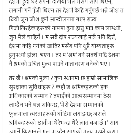
देशमा हुँदा धेरै सपना देखियो भलै मसँग सीप थिएन,
लगानी गर्ने पुँजी थिएन तर देशमै केहि गर्नुपर्छ भन्ने जोश त
थियो जुन जोश कुनै आन्दोलनमा गएर राज्य
गिजोलिरहेकाहरूको नाममा ढुंगा हान्नु मात्र काम लाग्थ्यो,
जुन मैले चाहिनँ । म सबै दोष राज्यलाई मात्रै पनि दिन्नँ,
देशमा केहि गर्नको खातिर मसँग पनि थुप्रै योग्यताहरू
हुनुपर्थ्यो होला, भएन । तर म ‘श्रम’ गर्न सक्थेँ यदि देशमा
नै श्रमको उचित मुल्य पाउने वातावरण बनेको भए ।
तर खै ! श्रमको मुल्य ? कुन स्थानमा छ हाम्राे सामाजिक
सुरक्षाका सुविधाहरू ? कहाँ छ श्रमिकहरूको हक
अधिकारको सम्मान ? तपाइँको आत्मसम्मानमा ठेस
लाग्दैन भने भन्न सकिन्छ, ‘मेरो देशमा सम्मानको
फूलमाला त्यस्ताहरूको घाँटिमा लगाइन्छ; जसले
श्रमिकहरूको छातीमा धेरैभन्दा धेरै लात बजार्छ ।’ साग
उमार्ने किसानले मल पाउदैन सागको मुल्य परको कुरा ।