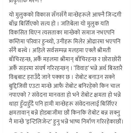
प्राकृतिक मरण !
यो मुलुकको विकास सँगसँगै मान्छेहरूले आफ्नै जिन्दगी
बाँच्न बिर्सिएको सत्य हो । जतिबेला यो मुलुक यति
विकसित थिएन त्यसताका मान्छेको समाज नभएपनि
कम्तिमा परिवार हुन्थ्यो, उनीहरू मिलेर ‌ओढारमा भएपनि
सँगै बस्थे । अहिले सर्वसम्पन्न मलहमा एक्लै श्रीमती
बाँचिरहन्छ, अर्कै महलमा श्रीमान् बाँचिरहन्छ र छाेराछाेरी
अर्कै सहरमा संघर्ष गरिरहन्छन् । ‘विवाह’ भन्ने अर्थ बिस्तारै
विश्वबाट हराउँदै जाने पक्का छ । रोबोट बनाउन सक्ने
बुद्दिजिवी एउटा मान्छे आफै रोबाेट बनिरहेको किन चाल
नपाएको ? संवेदना मानवता हो भने रोबाेट क्षमता हो भन्ने
थाहा हुँदाहुँदै पनि हामी मान्छेहरू संवेदनालाई बिर्सिएर
क्षमतावान् बन्ने होडबाजीमा छौं किनकि रोबोट बन्न सक्नु
नै मान्छे ‘इन्टिलिजेन्ट’ हुनु भन्ने भाष्य निर्माण गरिरहेकाछौं।