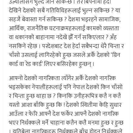
उज्यालोसँगै भुल्दै जान सकिन्छ । तर बिपनामा हेर्दा
देखिने देशको सबै गतिविधिहरूलाई भुल्न सकिन्छ ? या
सहजै बेवास्ता गर्न सकिन्छ ? देशमा भइरहने सामाजिक,
आर्थिक, राजनैतिक घटनाक्रमहरूलाई कामको व्यस्तता
वा थकानको बाहानामा नदेखे झैँ गर्न सकिएलार ? अँह
नसकिने रहेछ । परदेशबाट देश हेर्दा सबैभन्दा धेरै चिन्ता र
चाँसो उसलाई लागिरहेको हुन्छ जसले अर्कै देशको ‘ग्रिन
कार्ड वा रेड कार्ड’ लिएर बसिरहेका हुन्छन् ।
आफ्नो देशको नागरिकता त्याँगेर अर्कै देशको नागरिक
भइसकेका नेपालीहरूलाई पनि नेपाल देशको किन चाँसो
र चिन्ता हुन्छ थाहा छ ? किनकि उनीहरूभित्र कतै न कतै
यस्तो आशा बाँकि हुन्छ कि ! देशको स्थितीमा केहि सुधार
आउँला र फेरि आफ्नै देश फर्केर आफ्नै देशको नागरिक
भएर निर्धक्कले मर्ने चाहाना कतैन कतै मनमा हुन्छ र हुन्छ
। यतिबेला नागरिकहरू निर्धक्कले बाँच्न होइन निर्धक्कले