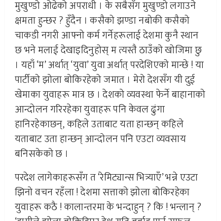
मुखुण्डो ओढेको अपराधी । के सबैसँग मुखुण्डो लगाउने
क्षमता हुन्छर ? हुँदैन । कसैको झण्डा नबोकी कसैको
चाकडी नगरी आफ्नो कर्म गर्नेहरूलाई देशमा कुनै स्थान
छ भने मलाई देखाइदिनुहोस् म त्यस्तै ठाउँको खोजिमा छु
। यहाँ ‘म’ अर्थात् ‘युवा’ युवा अर्थात् परदेशिएको मान्छे ! या
पार्टीको झोला बोकिरहेको जमात । मेरो देशसँग यी दुई
खेमाका युवाहरू मात्र छ । देशको व्यवस्था फेर्ने बाहानाको
आन्दोलन गरिरहेका युवाहरू पनि केवल ढुंगा
हानिरहेकाछन्, कहिले उताबाट यता हान्छन् कहिले
यताबाट उता हान्छन् आन्दोलन पनि एउटा व्यवसाय
बनिसकेको छ ।
परदेश लागेकाहरूसँग त ‘रेमिट्यान्स भित्र्याएँ’ भन्ने एउटा
झिनो वचन रहँला ! देशमा सत्ताको झोला बोकिरहेका
युवाहरू कठै ! कालान्तरमा के भन्दाहुन् ? कि ! भन्लान् ?