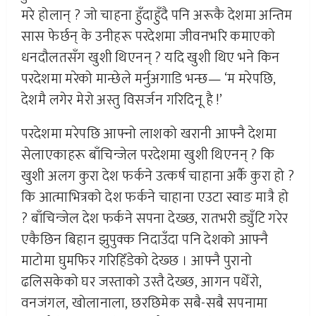
मरे होलान् ? जो चाहना हुँदाहुँदै पनि अरूकै देशमा अन्तिम
सास फेर्छन् के उनीहरू परदेशमा जीवनभरि कमाएको
धनदौलतसँग खुशी थिएनन् ? यदि खुशी थिए भने किन
परदेशमा मरेको मान्छेले मर्नुअगाडि भन्छ— ‘म मरेपछि,
देशमै लगेर मेरो अस्तु विसर्जन गरिदिनू है !’
परदेशमा मरेपछि आफ्नो लाशको खरानी आफ्नै देशमा
सेलाएकाहरू बाँचिन्जेल परदेशमा खुशी थिएनन् ? कि
खुशी अलग कुरा देश फर्कने उत्कर्ष चाहाना अर्कै कुरा हो ?
कि आत्माभित्रको देश फर्कने चाहाना एउटा स्वाङ मात्रै हो
? बाँचिन्जेल देश फर्कने सपना देख्छ, रातभरी ड्युँटि गरेर
एकैछिन बिहान झुपुक्क निदाउँदा पनि देशको आफ्नै
माटोमा घुमफिर गरिहिँडेको देख्छ । आफ्नै पुरानो
ढलिसकेको घर जस्ताको उस्तै देख्छ, आगन पधेँरो,
वनजंगल, खोलानाला, छरछिमेक सबै-सबै सपनामा