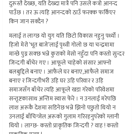
दुरूस्तै देख्छ, यति देख्दा मात्रै पनि उसले कत्रो आनन्द
पाउँछ । तर ऊ त्यहि आनन्दको ठाउँ फरक्क फर्किएर
किन जान सक्दैन ?
मलाई त लाग्छ यो युग यति छिटो विकास नहुनु पर्थ्यो ।
हिजो मेरो ‘भूत बाजे’लाई पृथ्वी गोलो छ या चन्द्रमामा
मान्छे पुग्न सक्छ भन्ने कुराको मेसो नहुँदा पनि कस्तो सुन्दर
जिन्दगी बाँचेर गए । आफूले चाहेको संसार आफ्नो
बलबुद्दिले बनाए । आफैले घर बनाए,आफैले समाज
बनाए र जिन्दगीभरी उहि घर उहि परिवार र उहि
समाजसँग बाँचेर त्यहि आफूले खडा गरेको परिवेशमा
सन्तृष्टकासाथ अन्तिम स्वास फेरे । न उनलाई मरेपछि
लाश अरूकै देशमा सडिनेछ भन्ने झिनो पछुतो थियो न
उनलाई बाँचिन्जेल अरूको गुलाम गरिरहनुपरेको ग्लानी
थियो । लाग्छ- कस्तो प्राकृतिक जिन्दगी ? वाह ! कस्तो