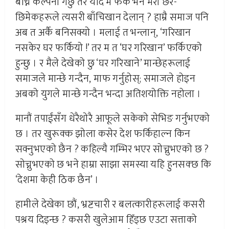
बाँच्ने कल्पना गर्छु तर यदि म फर्कें भनेँ मेरो छर-
छिमेकहरूले त्यसरी बाँचिखान देलान् ? हाम्रै समाज पनि
अब त अर्कै बनिसक्यो । मलाई त भन्लान्, ‘गरिखान
नसकेर घर फर्कियो !’ तर म त ‘घर गरिखान’ फर्किएको
हुन्छु । र मैले देखेको छु ‘घर गरिखाने’ मान्छेहरूलाई
समाजले मान्छे गन्दैन, माफ गर्नुहोस्; समाजले होइन
अबको युगले मान्छे गन्दैन भन्दा अतिशयोक्ति नहोला ।
मानौं तपाईंसँग धेरैथोरै आफूले सकेको सेभिङ गर्नुभएको
छ । तर खुरूक्क झोला कसेर देश फर्किहाल्न किन
सक्नुभएको छैन ? कहिल्यै गम्भिर भएर सोच्नुभएको छ ?
सोच्नुभएको छ भने हाम्रा साझा समस्या यहि हुनसक्छ कि
‘देशमा केही ठिक छैन’ ।
हामीले देखेका छौं, भ्रष्टचारी र बलत्कारीहरूलाई कसरी
पश्रय दिइन्छ ? कसरी खुलेआम हिँड्छ एउटा सत्ताको