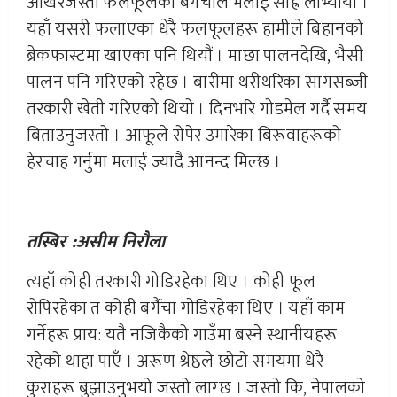
ओखरजस्ता फलफूलको बगैँचाले मलाई साह्रै लोभ्यायो ।
यहाँ यसरी फलाएका धेरै फलफूलहरू हामीले बिहानको
ब्रेकफास्टमा खाएका पनि थियौं । माछा पालनदेखि, भैसी
पालन पनि गरिएको रहेछ । बारीमा थरीथरिका सागसब्जी
तरकारी खेती गरिएको थियो । दिनभरि गोडमेल गर्दै समय
बिताउनुजस्तो । आफूले रोपेर उमारेका बिरूवाहरूको
हेरचाह गर्नुमा मलाई ज्यादै आनन्द मिल्छ ।
तस्बिर :असीम निरौला
त्यहाँ कोही तरकारी गोडिरहेका थिए । कोही फूल
रोपिरहेका त कोही बगैँचा गोडिरहेका थिए । यहाँ काम
गर्नेहरू प्राय: यतै नजिकैको गाउँमा बस्ने स्थानीयहरू
रहेको थाहा पाएँ । अरूण श्रेष्ठले छोटो समयमा धेरै
कुराहरू बुझाउनुभयो जस्तो लाग्छ । जस्तो कि, नेपालको