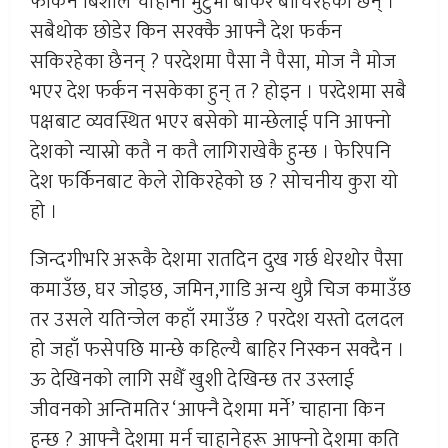
फर्किने बिशाल चाहाना मुटुमा बोकेर बाँचिरहेका छन् ।
सबैथोक छाेडेर किन सरक्कै आफ्नै देश फर्कन
सकिरहेका छैनन् ? परदेशमा पैसा नै पैसा, मोज नै मोज
भएर देश फर्कन नसकेका हुन् त ? होइन । परदेशमा सबै
पक्षबाट व्यवस्थित भएर बसेको मान्छेलाई पनि आफ्नो
देशको न्यास्रो कतै न कतै लागिराखेकै हुन्छ । फेरिपनि
देश फर्किनबाट केले रोकिरहेको छ ? सोचनीय कुरा यो
हो ।
जिन्दगीभरि अरूकै देशमा रातदिन दुख गर्छ धेरथोर पैसा
कमाउँछ, घर जोड्छ, जमिन,गाडि अन्य थुप्रै चिज कमाउँछ
तर उसले यतिन्जेल कहाँ रमाउँछ ? परदेश यस्ताे दलदल
हो जहाँ फसेपछि मान्छे कहिल्यै बाहिर निस्कन सक्दैन ।
ऊ देखिनको लागि सधैँ खुशी देखिन्छ तर उस्लाई
जीवनको अन्तिमतिर ‘आफ्नै देशमा मर्ने’ चाहाना किन
हुन्छ ? आफ्नै देशमा मर्न चाहानेहरू आफ्नो देशमा कति