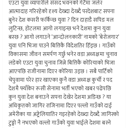
एउटा युवा व्यापारीले संसद भवनको गेटैमा जलेर
आत्मादाह गरिरहेको दृश्य देख्दा देख्दै परदेशबाट सपना
बुनेर देश कसरी फर्किन्छ युवा ? दिन दाहाडै सपिङ मल
लुटिन्छ, होटलमा आगो लगाइन्छ भने देशमा कुन युवा
बस्छ ? आगाे लगाउने ‘आन्दोलनकारी’ नामको ‘बेरोजगार’
युवा पनि भिजा पाउने बित्तिकै विदेशतिर हिँड्छ । गाउँको
विकासमा जीवन समर्पण गर्छु भनेर वडा अध्यक्षमा चुनाव
लडेको एउटा युवा चुनाव जित्ने बित्तिकै कोरियाको भिजा
आएपछि राजीनामा दिएर कोरिया उड्छ । सबै पार्टिको
चेपुवामा परेर हार खाएका कुनै वडा अध्यक्ष कुर्ची र पद
देशमै फ्याँकेर रूसी सेनामा भर्ती भएको खबर पढेपछि
कुन युवा देश बनाउने सपना देखेर देशमा अडिन्छ ? या
अधिकृतको जागिर राजिनामा दिएर पल्लाे गाउँको दाई
अमेरीका या अष्ट्रेलियातिर गइरहेको देख्दा देख्दै जागिरको
टुङ्गाे नै नभएको वल्लो गाउँको युवा भाईले देशमा बस्ने