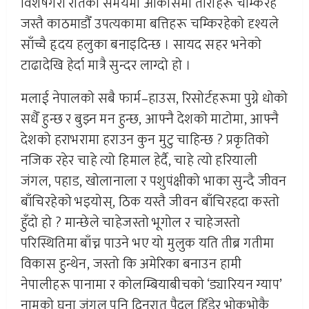
विशेषगरी रातको समयमा आकासमा ताराहरू चम्किरहे
जस्तै काठमाडौँ उपत्यकामा बत्तिहरू चम्किरहेको दृश्यले
साँच्चै हृदय हलुका बनाइदिन्छ । सायद सहर भनेको
टाढादेखि हेर्दा मात्रै सुन्दर लाग्दो हो ।
मलाई नेपालको सबै फार्म–हाउस, रिसोर्टहरूमा पुग्ने धोको
सधैँ हुन्छ र बुझ्न मन हुन्छ, आफ्नै देशको माटोमा, आफ्नै
देशको हराभरामा हराउन कुन मुटु चाहिन्छ ? प्रकृतिको
नजिक रहेर चाहे त्यो हिमाल हेर्दै, चाहे त्यो हरियाली
जंगल, पहाड, खोलानाला र पशुपंक्षीको भाका सुन्दै जीवन
बाँचिरहेको भइयोस्, ठिक यस्तै जीवन बाँचिरहदा कस्तो
हुँदो हो ? मान्छेले चाहेजस्तो भूगोल र चाहेजस्तो
परिस्थितिमा बाँच्न पाउने भए यो मुलुक यति तीब्र गतीमा
विकास हुन्थेन, जस्तो कि अमेरिका बनाउन हामी
नेपालीहरू पानामा र कोलम्बियाबीचको ‘ड्यारियन ग्याप’
नामको घना जंगल पनि दिनरात पैदल हिँडेर भोकभोकै