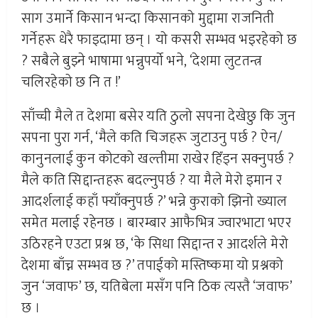
साग उमार्ने किसान भन्दा किसानको मुद्दामा राजनिती
गर्नेहरू धेरै फाइदामा छन् । यो कसरी सम्भव भइरहेको छ
? सबैले बुझ्ने भाषामा भन्नुपर्यो भने, ‘देशमा लुटतन्त्र
चलिरहेको छ नि त !’
साँच्ची मैले त ‍देशमा बसेर यति ठुलो सपना देखेछु कि जुन
सपना पुरा गर्न, ‘मैले कति चिजहरू जुटाउनु पर्छ ? ऐन/
कानुनलाई कुन कोटको खल्तीमा राखेर हिँड्न सक्नुपर्छ ?
मैले कति सिद्दान्तहरू बदल्नुपर्छ ? या मैले मेरो इमान र
आदर्शलाई कहाँ फ्याँक्नुपर्छ ?’ भन्ने कुराको झिनाे ख्याल
समेत मलाई रहेनछ । बारम्बार आफैभित्र ज्वारभाटा भएर
उठिरहने एउटा प्रश्न छ, ‘के सिधा सिद्दान्त र आदर्शले मेरो
देशमा बाँच्न सम्भव छ ?’ तपाईको मस्तिष्कमा यो प्रश्नको
जुन ‘जवाफ’ छ, यतिबेला मसँग पनि ठिक त्यस्तै ‘जवाफ’
छ ।