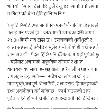
भनियो– ‘सपना देखेपछि ठुलै देख्नुपर्छ, सानोतिनो सपना
त निदाएको बेला देखिहालिन्छ नि !’
‘प्रकृति रिसोर्ट एण्ड अर्गानिक फार्म’ भौगोलिक हिसाबले
मलाई मन परेको हो । काठमाण्डौं उपत्यकादेखि जम्मा
२५-३० किमी मात्र टाढा छ । उपत्यकाको धुवाँधुलो र
व्यस्त सहरलाई एकैछिन भुलेर हामी जोकोही यहाँ सहजै
जान सक्छौं । पैदल हिँडेरै पनि धेरैपटक म यहाँ पुगेको छु
। यहाँबाट अचम्मको प्राकृतिक सौन्दर्य र शान्त
वातावरणका साथ हिमश्रृङ्खला, हरियाली पहाड र घना
जंगलहरू देख्न सकिन्छ। सबैभन्दा लोभलाग्दो कुरा
माछापुच्छ्रे,अन्नपूर्ण,धौलागिरी, र लाङटाङ हिमालहरूको
दृश्य अवलोकन गर्न सकिन्छ । फार्म हाउसको उत्तर-
पूर्वतर्फ हेर्ने हो भने हामीले टाढा इन्द्रावती नदी देखिन्छ ।