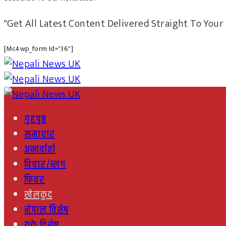
"Get All Latest Content Delivered Straight To Your 
[mc4wp_form Id="36"]
गृहपृष्ठ
समाचार
अन्तर्वार्ता
विचार/ब्लग
फिचर
खेलकुद
नेपाल विशेष
युके विशेष