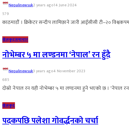
Nepalinewsuk
2 years ago
14 June 2024
579
काठमाडौं । क्रिकेटर सन्दीप लामिछाने जारी आईसीसी टी–२० विश्वकपमा
खेलकुद
समाचार
नोभेम्बर ५ मा लण्डनमा ‘नेपाल’ रन हुँदै
Nepalinewsuk
3 years ago
4 November 2023
685
दोस्रो नेपाल रन यही नोभेम्बर ५ मा लण्डनमा हुने भएको छ । 'नेपाल 
खेलकुद
पदकपछि पलेशा गोवर्द्धनको चर्चा