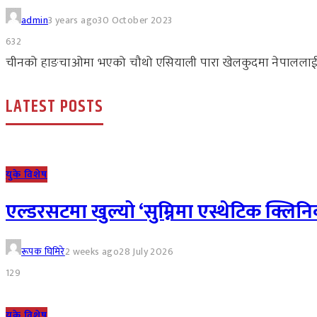
admin
3 years ago
30 October 2023
632
चीनको हाङचाओमा भएको चौथो एसियाली पारा खेलकुदमा नेपाललाई ऐतिह
LATEST POSTS
युके विशेष
एल्डरसटमा खुल्यो ‘सुम्निमा एस्थेटिक क्लिनिक
रूपक घिमिरे
2 weeks ago
28 July 2026
129
युके विशेष