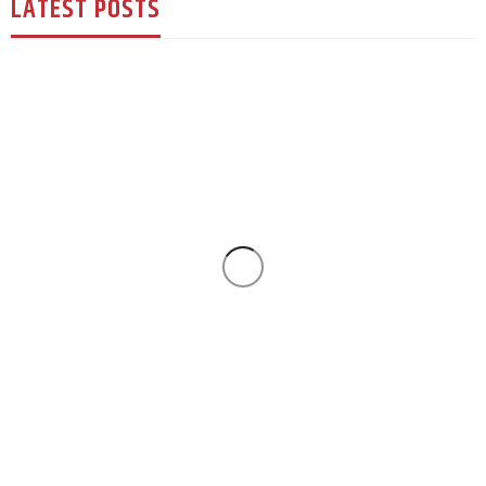
LATEST POSTS
युके विशेष
एल्डरसटमा खुल्यो ‘सुम्निमा एस्थेटिक क्लिनिक’ :
स्वास्थदेखि सौन्दर्यसम्म
140
2 weeks ago
रूपक घिमिरे