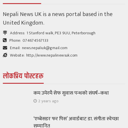
बालबालिकालाई सहभागी गराउन अपिल
153
1 month ago
Nepali News UK is a news portal based in the
श्रीकृष्ण उप्रेती
United Kingdom.
Address:
1 Stanford walk, PE3 9UU, Peterborough
Phone:
074674567133
Email:
news.nepaliuk@gmail.com
Website:
http://www.nepalinewsuk.com
लोकप्रिय पोस्टहरू
विचार/ब्लग
मदन राजमार्गको घुम्तीमा भेटिएका कमरेडहरू
कम उमेरमै सेफ सुवास पन्थको संघर्ष–कथा
224
1 month ago
श्रीकृष्ण उप्रेती
2 years ago
‘एम्बेसडर फर पिस’ अवार्डबाट डा. संगीता स्वेच्छा
सम्मानित