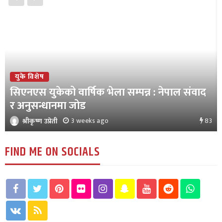
युके विशेष
सिएनएस युकेको वार्षिक भेला सम्पन्न : नेपाल संवाद
र अनुसन्धानमा जोड
83
3 weeks ago
श्रीकृष्ण उप्रेती
FIND ME ON SOCIALS