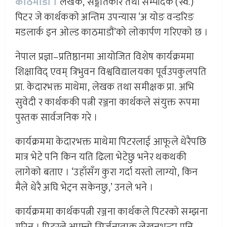
काठमाडौं ।
लेखक, सङ्गीतकार तथा सम्पादक (स्व.)
पिटर जे कार्थकको अन्तिम उपन्यास ‘अ योङ वन्डरिङ
मडलार्क इन ओल्ड काठमाडौं’को लोकार्पण गरिएको छ ।
नेपाल प्रज्ञा–प्रतिष्ठानमा आयोजित विशेष कार्यक्रममा
शिक्षाविद् एवम् त्रिभुवन विश्वविद्यालयका पूर्वउपकुलपति
प्रा. केदारभक्त माथेमा, लेखक तथा समीक्षक प्रा. अभि
सुवेदी र कार्थककी पत्नी रञ्जना कार्थकले संयुक्त रूपमा
पुस्तक सार्वजनिक गरे ।
कार्यक्रममा केदारभक्त माथेमा पिटरलाई आफूले धेरैपछि
मात्र भेटे पनि किन यति ढिला भेटेछु भनेर थकथकी
लागेको बताए । ‘उहाँसँग कुरा गर्दा यस्तो लाग्यो, किन
मैले धेरै अघि भेट्न सकेनछु,’ उनले भने ।
कार्यक्रममा कार्थकपत्नी रञ्जना कार्थकले पिटरको सम्झना
गरिन् । पिटरले आफ्नो सिर्जनात्मक लेखनभन्दा पनि