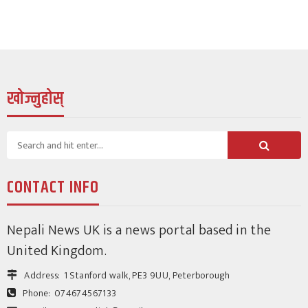
82
2 weeks ago
श्रीकृष्ण उप्रेती
खोज्नुहोस्
युके विशेष
सातौं प्रतिभा नक्षत्र अगस्ट १६ मा हुँदै,
CONTACT INFO
बालबालिकालाई सहभागी गराउन अपिल
141
1 month ago
Nepali News UK is a news portal based in the
श्रीकृष्ण उप्रेती
United Kingdom.
Address:
1 Stanford walk, PE3 9UU, Peterborough
Phone:
074674567133