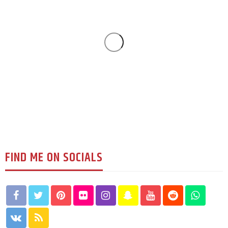
युके विशेष
एल्डरसटमा खुल्यो ‘सुम्निमा एस्थेटिक क्लिनिक’ :
स्वास्थदेखि सौन्दर्यसम्म
123
1 week ago
रूपक घिमिरे
FIND ME ON SOCIALS
युके विशेष
सिएनएस युकेको वार्षिक भेला सम्पन्न : नेपाल संवाद
र अनुसन्धानमा जोड