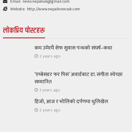
Email:
news.nepaliuk@gmail.com
Website:
http://www.nepalinewsuk.com
लोकप्रिय पोस्टहरू
विचार/ब्लग
मदन राजमार्गको घुम्तीमा भेटिएका कमरेडहरू
कम उमेरमै सेफ सुवास पन्थको संघर्ष–कथा
219
1 month ago
श्रीकृष्ण उप्रेती
2 years ago
‘एम्बेसडर फर पिस’ अवार्डबाट डा. संगीता स्वेच्छा
सम्मानित
3 years ago
हिजो, आज र भोलिको दर्पणमा धुलिखेल
2 years ago