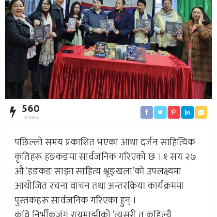
560
VIEWS
पछिल्लो समय प्रकाशित भएका आधा दर्जन साहित्यिक
कृतिहरू हङकङमा सार्वजनिक गरिएको छ । १ सय २७
‌औं ‘हङकङ साझा साहित्य श्रृङ्खला’को उपलक्ष्यमा
आयोजित रचना वाचन तथा अन्तरक्रिया कार्यक्रममा
पुस्तकहरू सार्वजनिक गरिएका हुन् ।
कवि निर्भीकजंग रायमाझीको ‘त्यसरी त कहिल्यै