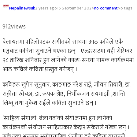
Nepalinewsuk
2 years ago
15 September 2024
no comment
No tags
912
views
बेलायतमा पहिलोपटक संगीतको साथमा आठ कविले एकै
मञ्चबाट कविता सुनाउने भएका छन् । एल्डरसटमा यही सेप्टेम्बर
२८ तारिख शनिबार हुन लागेको काव्य-सन्ध्या नामक कार्यक्रममा
आठ कविले कविता प्रस्तुत गर्नेछन् ।
कविहरू खुपेन सुनुवार, काङमाङ नरेश राई, जीवन तिवारी, डा.
सङ्गीता स्वेच्छा, डा. रूपक श्रेष्ठ, निर्भीकजंग रायमाझी ,शान्ति
लिम्बू तथा मुकेश राईले कविता सुनाउने छन् ।
‘साहित्य संगालो, बेलायत’को संयोजनमा हुन लागेको
कार्यक्रमको संयोजन साहित्यकार केदार संकेतले गरेका छन् ।
संकेतका अनुसार अनौपचारिक शैलीमा हुने कविता वाचनले