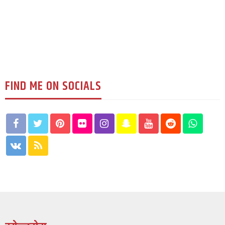
स्वास्थदेखि सौन्दर्यसम्म
138
2 weeks ago
रूपक घिमिरे
FIND ME ON SOCIALS
युके विशेष
सिएनएस युकेको वार्षिक भेला सम्पन्न : नेपाल संवाद
र अनुसन्धानमा जोड
88
3 weeks ago
श्रीकृष्ण उप्रेती