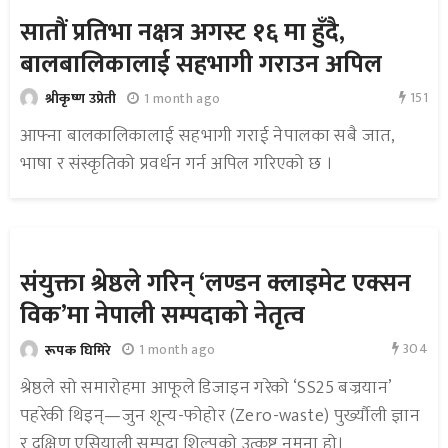
सातौं प्रतिभा नक्षत्र अगस्ट १६ मा हुँदै,
बालबालिकालाई सहभागी गराउन अपिल
151
1 month ago
श्रीकृष्ण उप्रेती
आफ्ना बालकालिकालाई सहभागी गराई नेपालका सबै जात,
भाषा र संस्कृतिको प्रवर्धन गर्न अपिल गरिएको छ ।
संयुक्ता श्रेष्ठले गरिन् ‘लण्डन क्लाइमेट एक्सन
विक’मा नेपाली सम्पदाको नेतृत्व
304
1 month ago
रूपक घिमिरे
श्रेष्ठले सो समारोहमा आफूले डिजाइन गरेको ‘SS25 बज्रयान’
पहरेकी थिइन्—जुन शून्य-फोहोर (Zero-waste) पुर्ख्यौली ज्ञान
र दक्षिण एसियाली सम्पदा शिल्पको उत्कृष्ट नमुना हो।