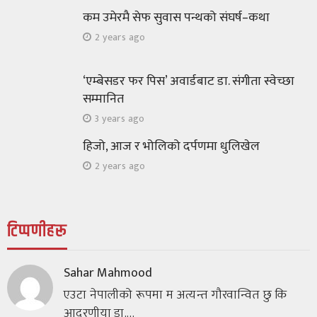
मदन राजमार्गको घुम्तीमा भेटिएका कमरेडहरू
कम उमेरमै सेफ सुवास पन्थको संघर्ष–कथा
223
1 month ago
श्रीकृष्ण उप्रेती
2 years ago
‘एम्बेसडर फर पिस’ अवार्डबाट डा. संगीता स्वेच्छा
सम्मानित
3 years ago
हिजो, आज र भोलिको दर्पणमा धुलिखेल
2 years ago
टिप्पणीहरू
Sahar Mahmood
एउटा नेपालीको रूपमा म अत्यन्त गौरवान्वित छु कि
आदरणीया डा.…