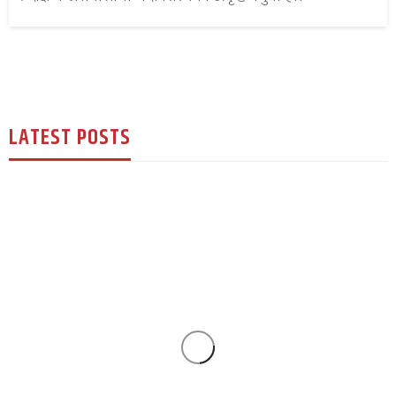
LATEST POSTS
युके विशेष
एल्डरसटमा खुल्यो ‘सुम्निमा एस्थेटिक क्लिनिक’ :