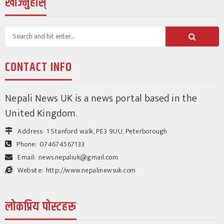
खोज्नुहोस्
युके विशेष
सातौं प्रतिभा नक्षत्र अगस्ट १६ मा हुँदै,
CONTACT INFO
बालबालिकालाई सहभागी गराउन अपिल
151
1 month ago
Nepali News UK is a news portal based in the
श्रीकृष्ण उप्रेती
United Kingdom.
Address:
1 Stanford walk, PE3 9UU, Peterborough
Phone:
074674567133
Email:
news.nepaliuk@gmail.com
Website:
http://www.nepalinewsuk.com
लोकप्रिय पोस्टहरू
विचार/ब्लग