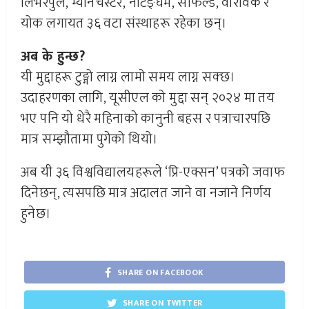
लिभरपुल, म्यानचेस्टर, नटिङ्घम, सेफिल्ड, वारविक र
योक लगायत ३६ वटा संस्थाहरू रहेका छन्।
अब के हुन्छ?
यी मुद्दाहरू टुङ्गो लाग्न लामो समय लाग्न सक्छ।
उदाहरणका लागि, यूसीएल को मुद्दा सन् २०२४ मा तय
भए पनि यो धेरै महिनाको कानुनी बहस र पत्राचारपछि
मात्र सम्झौतामा पुगेको थियो।
अब यी ३६ विश्वविद्यालयहरूले ‘प्रि-एक्सन’ पत्रको जवाफ
दिनेछन्, त्यसपछि मात्र अदालत जाने वा नजाने निर्णय
हुनेछ।
SHARE ON FACEBOOK
SHARE ON TWITTER