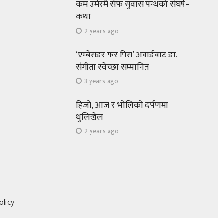
कम उमेरमै सेफ सुवास पन्थको संघर्ष–
कथा
2 years ago
‘एम्बेसडर फर पिस’ अवार्डबाट डा.
संगीता स्वेच्छा सम्मानित
3 years ago
हिजो, आज र भोलिको दर्पणमा
धुलिखेल
2 years ago
olicy