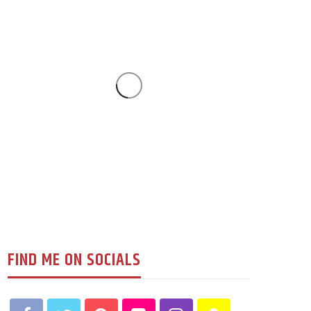
युके विशेष
एल्डरसटमा खुल्यो ‘सुम्निमा
एस्थेटिक क्लिनिक’ :
स्वास्थदेखि सौन्दर्यसम्म
126
रूपक घिमिरे
1 week ago
FIND ME ON SOCIALS