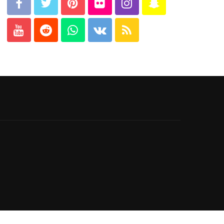
युके विशेष
सिएनएस युकेको वार्षिक भेला
सम्पन्न : नेपाल संवाद र
अनुसन्धानमा जोड
83
श्रीकृष्ण उप्रेती
3 weeks ago