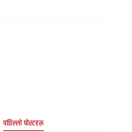
युके विशेष
सातौं प्रतिभा नक्षत्र अगस्ट १६ मा
हुँदै, बालबालिकालाई सहभागी
गराउन अपिल
142
श्रीकृष्ण उप्रेती
1 month ago
पछिल्लो पोस्टहरू