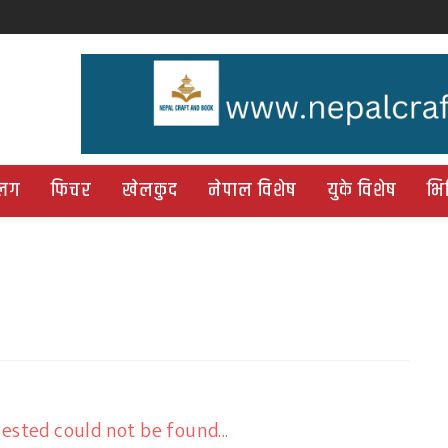
्लग
फिचर
खेलकुद
नेपाल विशेष
युके विशेष
भि
ested could not be found...