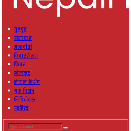
गृहपृष्ठ
समाचार
अन्तर्वार्ता
विचार/ब्लग
फिचर
खेलकुद
नेपाल विशेष
युके विशेष
भिडियोहरू
साहित्य