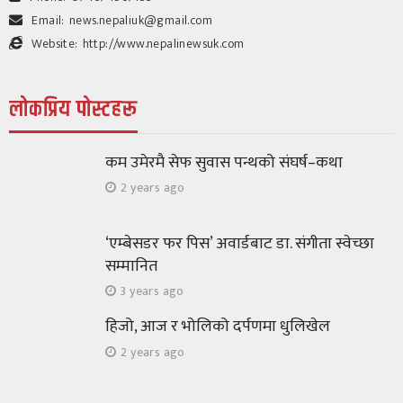
Email:
news.nepaliuk@gmail.com
Website:
http://www.nepalinewsuk.com
लोकप्रिय पोस्टहरू
विचार/ब्लग
मदन राजमार्गको घुम्तीमा भेटिएका कमरेडहरू
कम उमेरमै सेफ सुवास पन्थको संघर्ष–कथा
220
1 month ago
श्रीकृष्ण उप्रेती
2 years ago
‘एम्बेसडर फर पिस’ अवार्डबाट डा. संगीता स्वेच्छा
सम्मानित
3 years ago
हिजो, आज र भोलिको दर्पणमा धुलिखेल
2 years ago