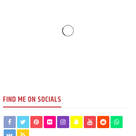
युके विशेष
एल्डरसटमा खुल्यो ‘सुम्निमा एस्थेटिक क्लिनिक’ :
स्वास्थदेखि सौन्दर्यसम्म
126
1 week ago
रूपक घिमिरे
FIND ME ON SOCIALS
युके विशेष
सिएनएस युकेको वार्षिक भेला सम्पन्न : नेपाल संवाद