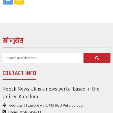
र अनुसन्धानमा जोड
82
2 weeks ago
श्रीकृष्ण उप्रेती
खोज्नुहोस्
युके विशेष
सातौं प्रतिभा नक्षत्र अगस्ट १६ मा हुँदै,
CONTACT INFO
बालबालिकालाई सहभागी गराउन अपिल
141
1 month ago
Nepali News UK is a news portal based in the
श्रीकृष्ण उप्रेती
United Kingdom.
Address:
1 Stanford walk, PE3 9UU, Peterborough
Phone:
074674567133