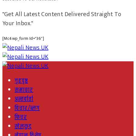
"Get All Latest Content Delivered Straight To
Your Inbox."
[mc4wp_form Id="36"]
गृहपृष्ठ
समाचार
अन्तर्वार्ता
विचार/ब्लग
फिचर
खेलकुद
नेपाल विशेष