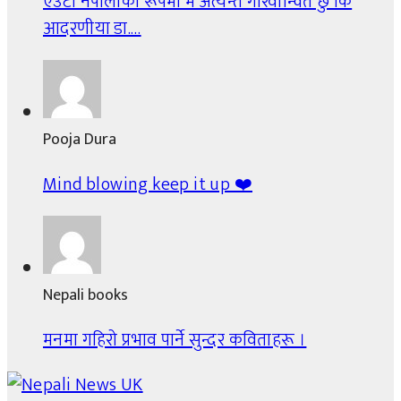
एउटा नेपालीको रूपमा म अत्यन्त गौरवान्वित छु कि
आदरणीया डा.…
Pooja Dura
Mind blowing keep it up ❤️
Nepali books
मनमा गहिरो प्रभाव पार्ने सुन्दर कविताहरू ।