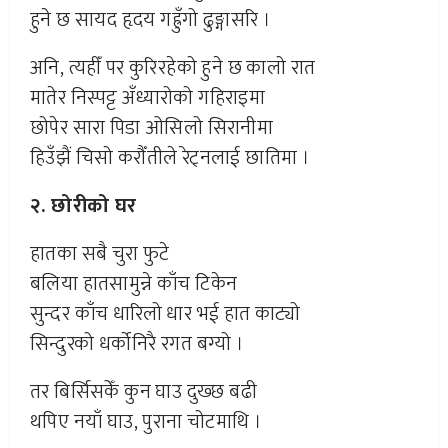
हुने छ सायद हृदय गह्रुँगो ढुङ्गासरि ।
अनि, त्यहीँ पर कुरिरहेको हुने छ कालो रात
मातेर निस्पट्ट अँध्यारोको गहिराइमा
छोपेर सारा पिडा ओसिलो सिरानीमा
हिउँझैं चिसो करौँतीले रेट्नलाई छातिमा ।
२. छोरीको घर
हातका सबै चुरा फुटे
बलिया हातसामुन्ने काँच टिकेन
सुन्दर काँच धारिलो धार भई हात काट्यो
सिन्दुरको धर्कोनिरै रगत बग्यो ।
तर बिर्सिसकेँ कुन घाउ दुख्छ बढी
थपिए नयाँ घाउ, पुराना चोटमाथि ।