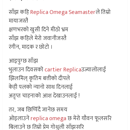
साँझ कहि
Replica Omega Seamaster
ले तिम्रो
मायाजस्तै
क्षणभरको खुसी दिने मीठो भ्रम
साँझ कहिले मेरो जवानीजस्तै
रंगीन, मादक र छोटो ।
आइपुग्छ साँझ
भुलाउन दिवसको
cartier Replica
उज्यालोलाई
झिलमिल् कृतिम बत्तीको दीपले
केही पलको न्यानो साथ दिनलाई
अतृप्त चाहनाको आश देखाउनलाई !
तर, जब छिप्पिँदै जानेछ समय
ओइलाउने
replica omega
छ मेरो यौवन फूलसरि
बिलाउने छ तिम्रो प्रेम गोधुली साँझसरि