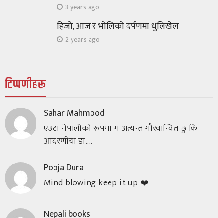
3 years ago
हिजो, आज र भोलिको दर्पणमा धुलिखेल
2 years ago
टिप्पणीहरू
Sahar Mahmood
एउटा नेपालीको रूपमा म अत्यन्त गौरवान्वित छु कि
आदरणीया डा.…
Pooja Dura
Mind blowing keep it up ❤️
Nepali books