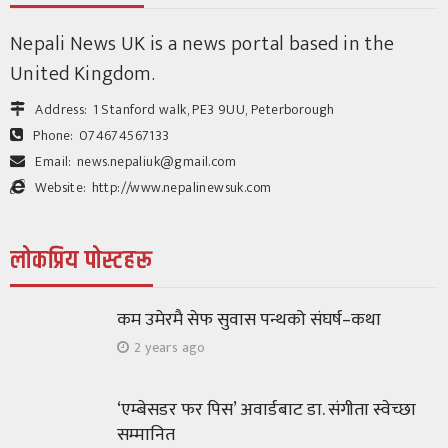
बालबालिकालाई सहभागी गराउन अपिल
141
1 month ago
Nepali News UK is a news portal based in the
श्रीकृष्ण उप्रेती
United Kingdom.
Address:
1 Stanford walk, PE3 9UU, Peterborough
Phone:
074674567133
Email:
news.nepaliuk@gmail.com
Website:
http://www.nepalinewsuk.com
लोकप्रिय पोस्टहरू
विचार/ब्लग
मदन राजमार्गको घुम्तीमा भेटिएका कमरेडहरू
कम उमेरमै सेफ सुवास पन्थको संघर्ष–कथा
219
1 month ago
श्रीकृष्ण उप्रेती
2 years ago
‘एम्बेसडर फर पिस’ अवार्डबाट डा. संगीता स्वेच्छा
सम्मानित