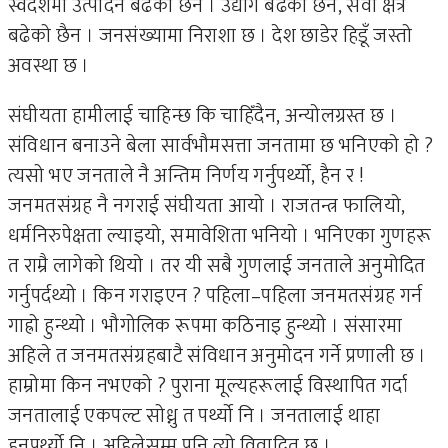
स्वदेशमा उत्पादन बढेको छैन । उद्योग बढेको छैन, सेवा क्षेत्र
बढेको छैन । जनसंख्यामा निराशा छ । देश छाडेर हिडूँ जस्तो
अवस्था छ ।
संघीयता हामीलाई चाहिन्छ कि चाहिँदैन, अन्योलग्रस्त छ ।
संविधान बनाउने बेला सार्वभौमसत्ता जनतामा छ भनिएको हो ?
त्यसो भए जनताले नै अन्तिम निर्णय गर्नुपर्थ्यो, हैन र !
जनमतसंग्रह नै नगराई संघीयता आयो । राजतन्त्र फालियो,
धर्मनिरुपेक्षता ल्याइयो, समावेशिता भनियो । भनिएका गुणहरू
त राम्रै लागेको थियो । तर यी सबै गुणलाई जनताले अनुमोदित
गर्नुपर्दथ्यो । किन गराइएन ? पहिला–पहिला जनमतसंग्रह गर्न
गाह्रो हुन्थ्यो । भौगोलिक रूपमा कठिनाइ हुन्थ्यो । संसारमा
अहिले त जनमतसंग्रहबाटै संविधान अनुमोदन गर्ने प्रणाली छ ।
हाम्रोमा किन नभएको ? पुराना मूल्यहरूलाई विस्थापित गर्दा
जनतालाई एकपल्ट सोध्नु त पर्थ्यो नि । जनतालाई थाहा
हुनुपर्थ्यो नि । अहिलेसम्म पनि त्यो विवादित छ ।