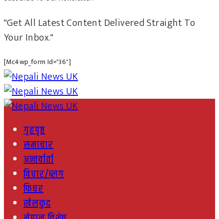
"Get All Latest Content Delivered Straight To
Your Inbox."
[mc4wp_form Id="36"]
गृहपृष्ठ
समाचार
अन्तर्वार्ता
विचार/ब्लग
फिचर
खेलकुद
नेपाल विशेष