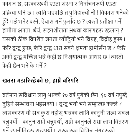
कागज छ, सरकाररूपी एउटा संस्था र निर्वाचनरूपी एउटा
प्रक्रिया पनि छ । त्यति भएपछि त पुगिहाल्यो नी ! विकास भनेको
हुँदै गर्छ भनेर बस्ने, ऐयास गर्ने फुर्सद छ ? त्यस्तो प्रतीक्षा गर्ने
हामीमा क्षमता, धैर्य, सहनशीलता अथवा कारणहरू रहलान् ?
यसको ठीक विपरीत जनता च्याँट्ठियो भने विग्रह, विद्रोह हुन्छ ।
फेरि द्वन्द्व हुन्छ, फेरि द्वन्द्व धान्न सक्ने क्षमता हामीसँग छ ? फेरि
अर्को द्वन्द्व मच्चिन्न भन्ने केही छ निश्चयात्मक आधार छ ! त्यस्तो
केही छैन भने के गर्ने ?
खतरा मडारिरहेको छ, हाम्रै वरिपरि
वर्तमान संविधान लागु भएको १० वर्ष पुगेको छैन, १० वर्ष नपुग्दै
तुहिने सम्भावना भइसक्यो । द्वन्द्व भयो भने सम्हाल्छ कल्ले ?
त्यसकारण यी सब कुरा नहोस् भन्नका लागि कानुनी राज्य सबल
बन्नुपर्यो । कानुन राम्रो बन्नुपर्यो, राम्रो कानुनले राम्रा लाभ वितरण
गर्ने रणनीतिहरू राख्नुपर्यो । सरकारका विभिन्न अंगहरूको