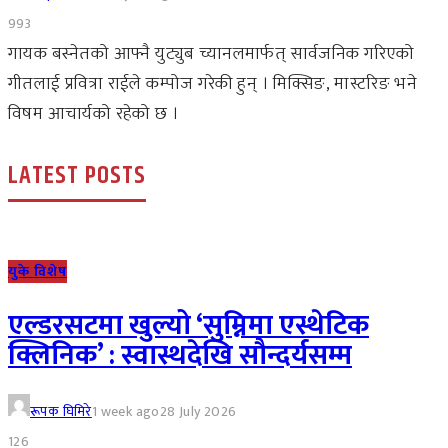
993
गायक बस्नेतको आफ्नै युट्युब च्यानलमार्फत् सार्वजनिक गरिएको
गीतलाई प्रवित्रा राईले कम्पोज गरेकी हुन् । मिक्सिङ, मास्टरिङ भने
विषम आचार्यको रहेको छ ।
LATEST POSTS
युके विशेष
एल्डरसटमा खुल्यो ‘सुम्निमा एस्थेटिक
क्लिनिक’ : स्वास्थदेखि सौन्दर्यसम्म
रूपक घिमिरे
1 week ago
28 July 2026
126