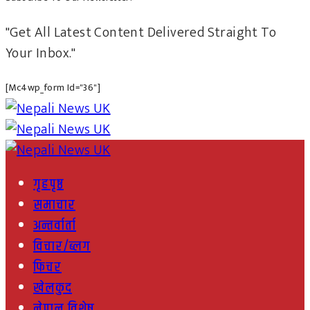
"Get All Latest Content Delivered Straight To
Your Inbox."
[mc4wp_form Id="36"]
गृहपृष्ठ
समाचार
अन्तर्वार्ता
विचार/ब्लग
फिचर
खेलकुद
नेपाल विशेष